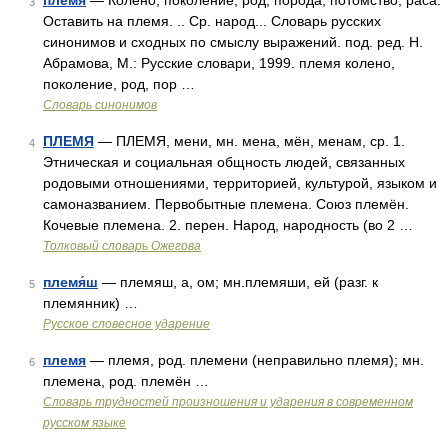
племя
— Колено, поколение, род, порода, потомство, раса.
3
Оставить на племя. .. Ср. народ... Словарь русских
синонимов и сходных по смыслу выражений. под. ред. Н.
Абрамова, М.: Русские словари, 1999. племя колено,
поколение, род, пор …
Словарь синонимов
ПЛЕМЯ
— ПЛЕМЯ, мени, мн. мена, мён, менам, ср. 1.
4
Этническая и социальная общность людей, связанных
родовыми отношениями, территорией, культурой, языком и
самоназванием. Первобытные племена. Союз племён.
Кочевые племена. 2. перен. Народ, народность (во 2 …
Толковый словарь Ожегова
племя́ш
— племяш, а, ом; мн.племяши, ей (разг. к
5
племянник) …
Русское словесное ударение
племя
— племя, род. племени (неправильно племя); мн.
6
племена, род. племён …
Словарь трудностей произношения и ударения в современном
русском языке