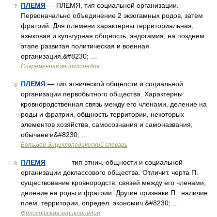
ПЛЕМЯ
— ПЛЕМЯ, тип социальной организации.
7
Первоначально объединение 2 экзогамных родов, затем
фратрий. Для племени характерны территориальная,
языковая и культурная общность, эндогамия, на позднем
этапе развитая политическая и военная
организация,&#8230; …
Современная энциклопедия
ПЛЕМЯ
— тип этнической общности и социальной
8
организации первобытного общества. Характерны:
кровнородственная связь между его членами, деление на
роды и фратрии, общность территории, некоторых
элементов хозяйства, самосознания и самоназвания,
обычаев и&#8230; …
Большой Энциклопедический словарь
ПЛЕМЯ
— тип этнич. общности и социальной
9
организации доклассового общества. Отличит. черта П.
существование кровнородств. связей между его членами,
деление на роды и фратрии. Другие признаки П.: наличие
плем. территории, определ. экономич.&#8230; …
Философская энциклопедия