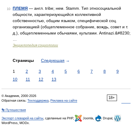
ПЛЕМЯ
— англ. tribe; нем. Stamm. Тип этносоциальной
10
общности, характеризующийся коллективной
собственностью, общим языком, специфической соц.
организацией (общеплеменное собрание, вождь, совет и т.
д.), общеплеменными обычаями, культами. Antinazi.&#8230;
…
Энциклопедия социологии
Страницы
Следующая
→
1
2
3
4
5
6
7
8
9
10
11
12
13
© Академик, 2000-2026
18+
Обратная связь:
Техподдержка
,
Реклама на сайте
👣 Путешествия
Экспорт словарей на сайты
, сделанные на PHP,
Joomla,
Drupal,
WordPress, MODx.