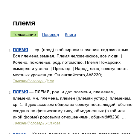
племя
Толкование
Перевод
Книги
ПЛЕМЯ
— ср. (плод) в обширном значении: вид животных.
1
Вся племена земная. Племя человеческое, все люди. |
Колено, поколенье, род, потомство. Племя Пожарских
вымерло и угасло. | Приплод. | Народ, язык, совокупность
местных уроженцев. Он английского,&#8230; …
Толковый словарь Даля
ПЛЕМЯ
— ПЛЕМЯ, род. и дат. племени, племенем,
2
племени, мн. племена, племён (племян устар.), племенам,
ср. 1. В доклассовом обществе совокупность людей, обычно
сходных по физическому типу, объединенных (в той или
иной форме) родовыми отношениями, общим&#8230; …
Толковый словарь Ушакова